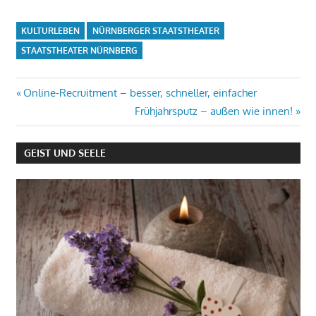
KULTURLEBEN
NÜRNBERGER STAATSTHEATER
STAATSTHEATER NÜRNBERG
Beitrags-
Vorheriger
Online-Recruitment – besser, schneller, einfacher
Beitrag:
Nächster
Frühjahrsputz – außen wie innen!
Navigation
Beitrag:
GEIST UND SEELE