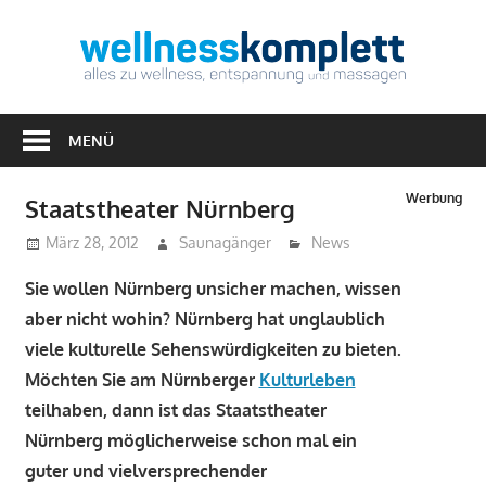
Zum
Inhalt
Well
springen
Alles
zu
MENÜ
Wellness,
Entspannung
Werbung
Staatstheater Nürnberg
&
März 28, 2012
Saunagänger
News
Massagen
Sie wollen Nürnberg unsicher machen, wissen
aber nicht wohin? Nürnberg hat unglaublich
viele kulturelle Sehenswürdigkeiten zu bieten.
Möchten Sie am Nürnberger
Kulturleben
teilhaben, dann ist das Staatstheater
Nürnberg möglicherweise schon mal ein
guter und vielversprechender