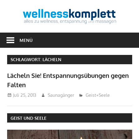
Zum
Inhalt
Well
springen
Alles
zu
MENÜ
Wellness,
Entspannung
SCHLAGWORT:
LÄCHELN
&
Massagen
Lächeln Sie! Entspannungsübungen gegen
Falten
Juli 25, 2013
Saunagänger
Geist+Seele
GEIST UND SEELE