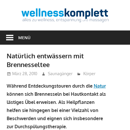
Zum
Inhalt
Well
springen
Alles
zu
MENÜ
Wellness,
Entspannung
Natürlich entwässern mit
&
Brennesseltee
Massagen
März 28, 2010
Saunagänger
Körper
Während Entdeckungstouren durch die
Natur
können sich Brennesseln bei Hautkontakt als
lästiges Übel erweisen. Als Heilpflanzen
helfen sie hingegen bei einer Vielzahl von
Beschwerden und eignen sich insbesondere
zur Durchspülungstherapie.