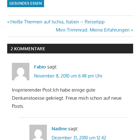
GESUNDES ESSEN
Beitrags-
Vorheriger
Heiße Thermen auf Ischia, Italien – Reisetipp
Beitrag:
Nächster
Mini-Trimmrad: Meine Erfahrungen
Navigation
Beitrag:
2 KOMMENTARE
Fabio
sagt:
November 8, 2010 um 6:48 pm Uhr
Inspirierender Post.Ich habe einige gute
Denkanstoesse gekriegt. Freue mich schon auf neue
Posts.
Nadine
sagt:
Dezember 31, 2010 um 12:42