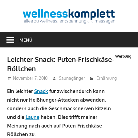
Zum
Inhalt
Well
springen
Alles
zu
MENÜ
Wellness,
Entspannung
Werbung
Leichter Snack: Puten-Frischkäse-
&
Röllchen
Massagen
November 7, 2010
Saunagänger
Ernährung
Ein leichter
Snack
für zwischendurch kann
nicht nur Heißhunger-Attacken abwenden,
sondern auch die Geschmacksnerven kitzeln
und die
Laune
heben. Dies trifft meiner
Meinung nach auch auf Puten-Frischkäse-
Röllchen zu.