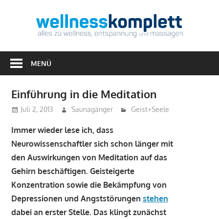
Zum
Inhalt
Well
springen
Alles
zu
MENÜ
Wellness,
Entspannung
Einführung in die Meditation
&
Juli 2, 2013
Saunagänger
Geist+Seele
Massagen
Immer wieder lese ich, dass
Neurowissenschaftler sich schon länger mit
den Auswirkungen von Meditation auf das
Gehirn beschäftigen. Geisteigerte
Konzentration sowie die Bekämpfung von
Depressionen und Angststörungen
stehen
dabei an erster Stelle. Das klingt zunächst