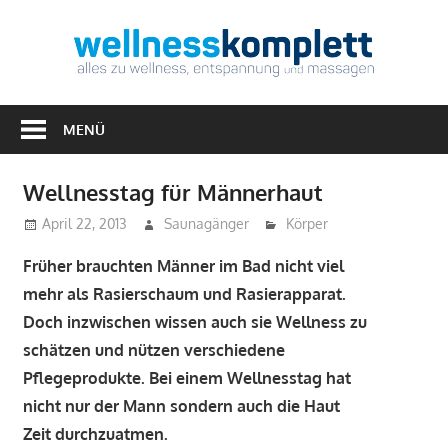
Zum
Inhalt
Well
springen
Alles
zu
MENÜ
Wellness,
Entspannung
Wellnesstag für Männerhaut
&
April 22, 2013
Saunagänger
Körper
Massagen
Früher brauchten Männer im Bad nicht viel
mehr als Rasierschaum und Rasierapparat.
Doch inzwischen wissen auch sie Wellness zu
schätzen und nützen verschiedene
Pflegeprodukte. Bei einem Wellnesstag hat
nicht nur der Mann sondern auch die Haut
Zeit durchzuatmen.