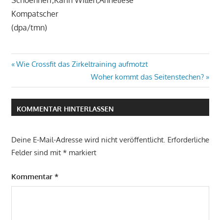
Schoenherr,Karin Willen,Anneliese
Kompatscher
(dpa/tmn)
Beitrags-
Vorheriger
Wie Crossfit das Zirkeltraining aufmotzt
Beitrag:
Nächster
Woher kommt das Seitenstechen?
Navigation
Beitrag:
KOMMENTAR HINTERLASSEN
Deine E-Mail-Adresse wird nicht veröffentlicht.
Erforderliche
Felder sind mit
*
markiert
Kommentar
*