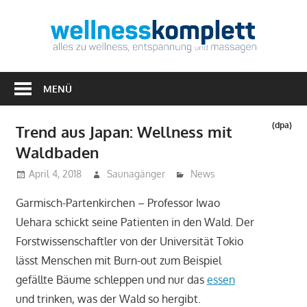
Zum
Inhalt
Well
springen
Alles
zu
MENÜ
Wellness,
Entspannung
(dpa)
Trend aus Japan: Wellness mit
&
Waldbaden
Massagen
April 4, 2018
Saunagänger
News
Garmisch-Partenkirchen – Professor Iwao
Uehara schickt seine Patienten in den Wald. Der
Forstwissenschaftler von der Universität Tokio
lässt Menschen mit Burn-out zum Beispiel
gefällte Bäume schleppen und nur das
essen
und trinken, was der Wald so hergibt.