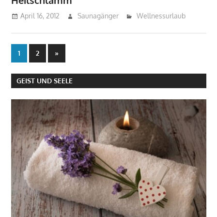
April 16, 2012
Saunagänger
Wellnessurlaub
Beitragsnavigation
Nächste
1
2
»
Beiträge
GEIST UND SEELE