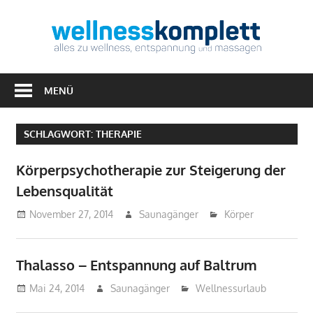
Zum
Inhalt
Well
springen
Alles
zu
MENÜ
Wellness,
Entspannung
SCHLAGWORT:
THERAPIE
&
Massagen
Körperpsychotherapie zur Steigerung der
Lebensqualität
November 27, 2014
Saunagänger
Körper
Thalasso – Entspannung auf Baltrum
Mai 24, 2014
Saunagänger
Wellnessurlaub