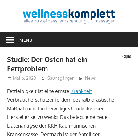
Zum
Inhalt
Well
springen
Alles
zu
MENÜ
Wellness,
Entspannung
(dpa)
Studie: Der Osten hat ein
&
Fettproblem
Massagen
Mai 6, 2020
Saunagänger
News
Fettleibigkeit ist eine ernste
Krankheit
.
Verbraucherschützer fordern deshalb drastische
Maßnahmen. Ein freiwilliges Umdenken der
Hersteller sei zu wenig. Das belegt eine neue
Datenanalyse der KKH Kaufmännischen
Krankenkasse. Demnach ist der Anteil der