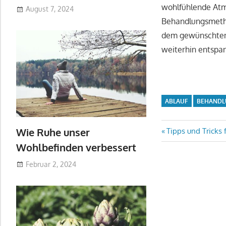
wohlfühlende Atm
August 7, 2024
Behandlungsmetho
dem gewünschten 
weiterhin entspan
ABLAUF
BEHAND
Beitrags-
Wie Ruhe unser
Vorheriger
Tipps und Tricks
Beitrag:
Wohlbefinden verbessert
Navigati
Februar 2, 2024