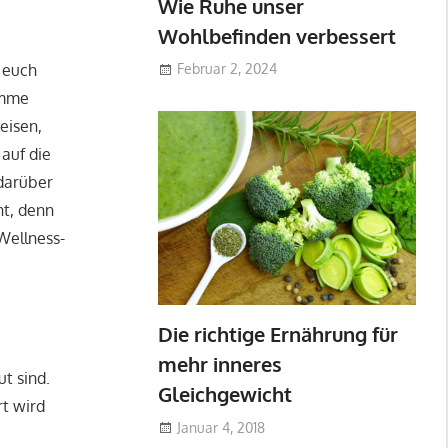
Wie Ruhe unser
Wohlbefinden verbessert
euch
Februar 2, 2024
amme
eisen,
auf die
 darüber
nt, denn
Wellness-
Die richtige Ernährung für
mehr inneres
t sind.
Gleichgewicht
rt wird
Januar 4, 2018
e