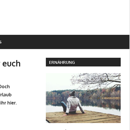
S
r euch
ERNÄHRUNG
 Doch
Urlaub
hr hier.