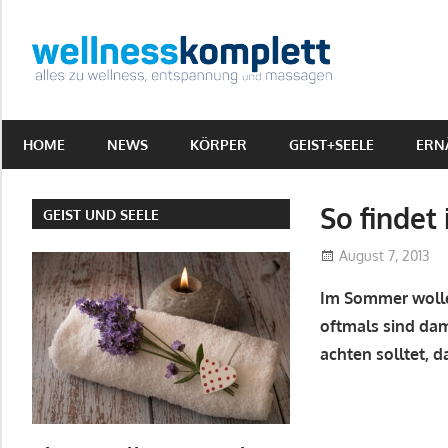
Zum
Inhalt
Wellne
springen
Alles
zu
HOME
NEWS
KÖRPER
GEIST+SEELE
ERN
Wellness,
Entspannung
&
So findet
GEIST UND SEELE
Massagen
August 7, 2013
Im Sommer wolle
oftmals sind da
achten solltet, 