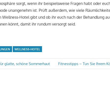
osphäre sorgt, wenn ihr beispielsweise Fragen habt oder euc
de unangenehm ist. Prüft außerdem, wie viele Räumlichkeite
Wellness-Hotel gibt und ob ihr euch nach der Behandlung a
nen könnt, damit ihr rundum versorgt seid.
LUNGEN
WELLNESS-HOTEL
Nächster
 für glatte, schöne Sommerhaut
Fitnesstipps – Tun Sie Ihrem K
Beitrag:
on