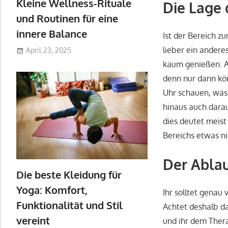
Kleine Wellness-Rituale
Die Lage 
und Routinen für eine
innere Balance
Ist der Bereich 
lieber ein ander
April 23, 2025
kaum genießen. A
denn nur dann kö
Uhr schauen, was 
hinaus auch darau
dies deutet meist
Bereichs etwas ni
Der Abla
Die beste Kleidung für
Yoga: Komfort,
Ihr solltet genau
Funktionalität und Stil
Achtet deshalb da
vereint
und ihr dem Thera