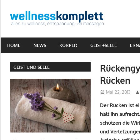
Zum
Inhalt
Wellne
springen
Alles
zu
HOME
NEWS
KÖRPER
GEIST+SEELE
ERN
Wellness,
Entspannung
&
Rückengy
GEIST UND SEELE
Massagen
Rücken
Mai 22, 2013
Der Rücken ist e
hält ihn aufrec
schützen die Wir
und Verletzungen