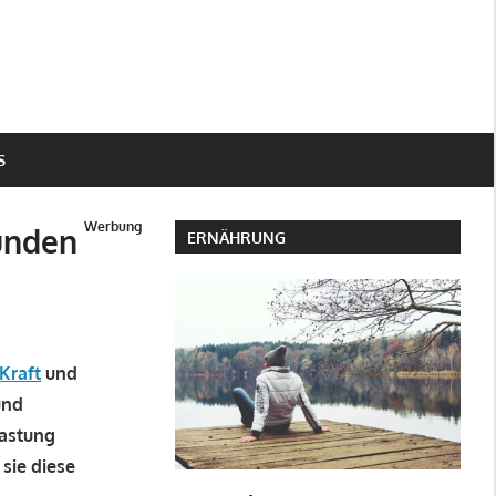
S
Werbung
unden
ERNÄHRUNG
Kraft
und
und
lastung
 sie diese