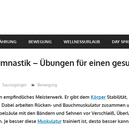
sskomplett
ÄHRUNG
BEWEGUNG
WELLNESSURLAUB
DAY SPA
mnastik – Übungen für einen ges
Saunagänger
Bewegung
in empfindliches Meisterwerk. Er gibt dem
Körper
Stabilität,
ht. Dabei arbeiten Rücken- und Bauchmuskulatur zusammen 
belsäule mit den Bändern und Sehnen vor Verschleiß, Über
. Je besser diese
Muskulatur
trainiert ist, desto besser kann