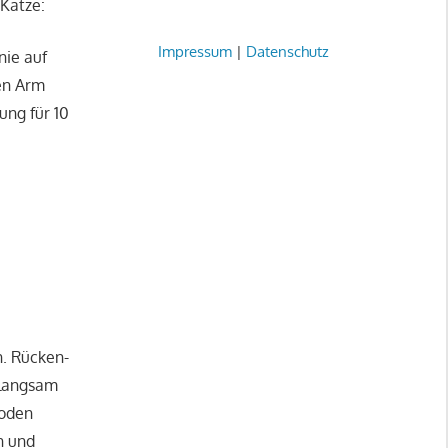
 Katze:
Impressum
|
Datenschutz
nie auf
en Arm
ung für 10
n. Rücken-
 langsam
Boden
n und