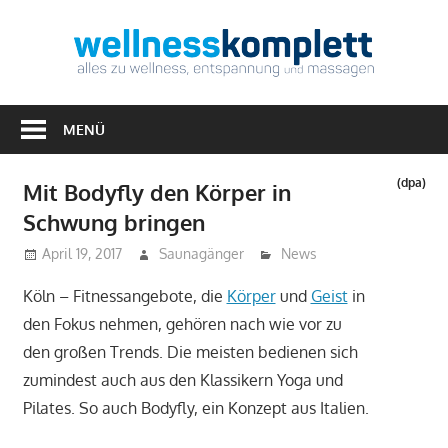
Zum
Inhalt
Well
springen
Alles
zu
MENÜ
Wellness,
Entspannung
(dpa)
Mit Bodyfly den Körper in
&
Schwung bringen
Massagen
April 19, 2017
Saunagänger
News
Köln – Fitnessangebote, die
Körper
und
Geist
in
den Fokus nehmen, gehören nach wie vor zu
den großen Trends. Die meisten bedienen sich
zumindest auch aus den Klassikern Yoga und
Pilates. So auch Bodyfly, ein Konzept aus Italien.