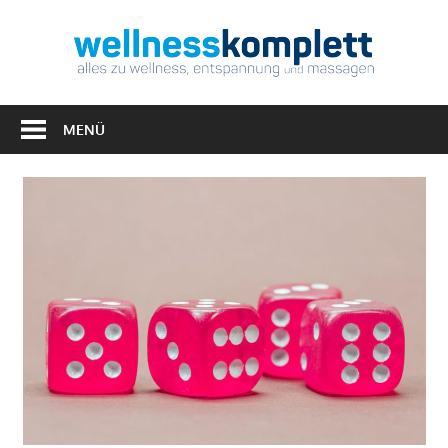
Zum
Inhalt
Well
springen
Alles
zu
MENÜ
Wellness,
Entspannung
&
Massagen