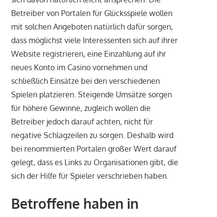
Betreiber von Portalen für Glücksspiele wollen
mit solchen Angeboten natürlich dafür sorgen,
dass möglichst viele Interessenten sich auf ihrer
Website registrieren, eine Einzahlung auf ihr
neues Konto im Casino vornehmen und
schließlich Einsätze bei den verschiedenen
Spielen platzieren. Steigende Umsätze sorgen
für höhere Gewinne, zugleich wollen die
Betreiber jedoch darauf achten, nicht für
negative Schlagzeilen zu sorgen. Deshalb wird
bei renommierten Portalen großer Wert darauf
gelegt, dass es Links zu Organisationen gibt, die
sich der Hilfe für Spieler verschrieben haben.
Betroffene haben in