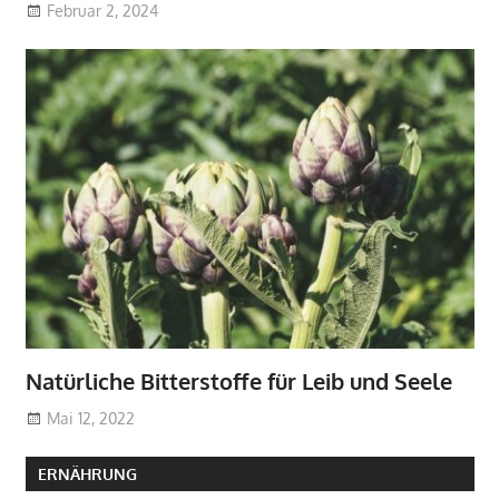
Februar 2, 2024
Natürliche Bitterstoffe für Leib und Seele
Mai 12, 2022
ERNÄHRUNG