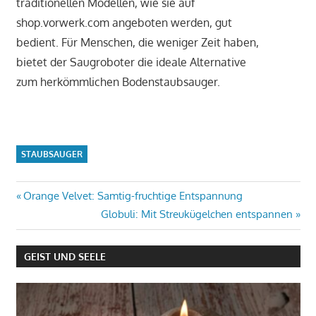
traditionellen Modellen, wie sie auf
shop.vorwerk.com angeboten werden, gut
bedient. Für Menschen, die weniger Zeit haben,
bietet der Saugroboter die ideale Alternative
zum herkömmlichen Bodenstaubsauger.
STAUBSAUGER
Beitrags-
Vorheriger
Orange Velvet: Samtig-fruchtige Entspannung
Beitrag:
Nächster
Globuli: Mit Streukügelchen entspannen
Navigation
Beitrag:
GEIST UND SEELE