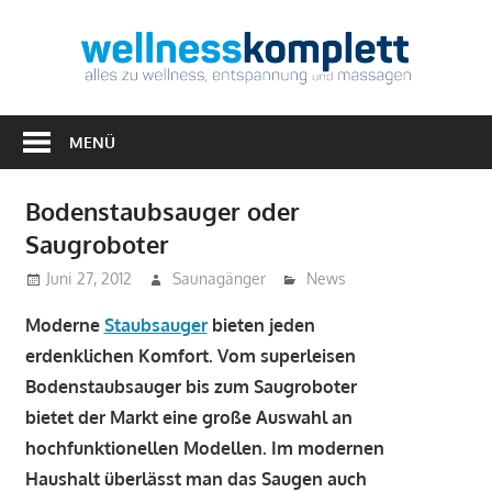
Zum
Inhalt
Well
springen
Alles
zu
MENÜ
Wellness,
Entspannung
Bodenstaubsauger oder
&
Saugroboter
Massagen
Juni 27, 2012
Saunagänger
News
Moderne
Staubsauger
bieten jeden
erdenklichen Komfort. Vom superleisen
Bodenstaubsauger bis zum Saugroboter
bietet der Markt eine große Auswahl an
hochfunktionellen Modellen. Im modernen
Haushalt überlässt man das Saugen auch