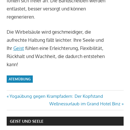
fühlen sich freier an. Die Bandscheiben werden
entlastet, besser versorgt und können
regenerieren.
Die Wirbelsäule wird geschmeidiger, die
aufrechte Haltung fällt leichter. Ihre Seele und
Ihr
Geist
fühlen eine Erleichterung, Flexibilität,
Rückhalt und Wachheit, die dadurch entstehen
kann!
ATEMÜBUNG
Beitrags-
Vorheriger
Yogaübung gegen Krampfadern: Der Kopfstand
Beitrag:
Nächster
Wellnessurlaub im Grand Hotel Binz
Navigation
Beitrag:
GEIST UND SEELE