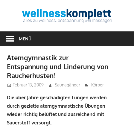
Zum
Inhalt
Well
springen
Alles
zu
MENÜ
Wellness,
Entspannung
Atemgymnastik zur
&
Entspannung und Linderung von
Massagen
Raucherhusten!
Februar 13, 2009
Saunagänger
Körper
Die über Jahre geschädigten Lungen werden
durch gezielte atemgymnastische Übungen
wieder richtig belüftet und ausreichend mit
Sauerstoff versorgt.