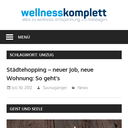
Zum
Inhalt
Well
springen
Alles
zu
MENÜ
Wellness,
Entspannung
SCHLAGWORT:
UMZUG
&
Massagen
Städtehopping – neuer Job, neue
Wohnung: So geht’s
Juli 10, 2012
Saunagänger
News
GEIST UND SEELE