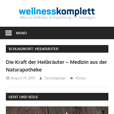
Zum
Inhalt
Well
springen
Alles
zu
MENÜ
Wellness,
Entspannung
SCHLAGWORT:
HEILKRÄUTER
&
Massagen
Die Kraft der Heilkräuter – Medizin aus der
Naturapotheke
August 14, 2013
Saunagänger
Körper
GEIST UND SEELE